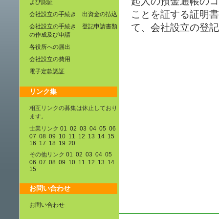
起人の預金通帳のコ
よび認証
ことを証する証明書
会社設立の手続き 出資金の払込
て、会社設立の登記
会社設立の手続き 登記申請書類
の作成及び申請
各役所への届出
会社設立の費用
電子定款認証
リンク集
相互リンクの募集は休止しており
ます。
士業リンク
01
02
03
04
05
06
07
08
09
10
11
12
13
14
15
16
17
18
19
20
その他リンク
01
02
03
04
05
06
07
08
09
10
11
12
13
14
15
お問い合わせ
お問い合わせ