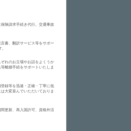
意保険請求手続き代行。交通事故
遺言書、翻訳サービス等をサポー
す。
れぞれのお立場やお話をよくうか
氏等離婚手続をサポートいたしま
消登録等を迅速・正確・丁寧に低
には大変喜んでいただいておりま
期間更新、再入国許可、資格外活