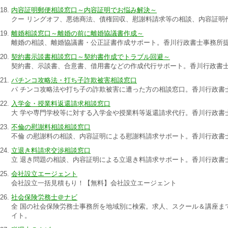
内容証明郵便相談窓口～内容証明でお悩み解決～
クー リングオフ、悪徳商法、債権回収、慰謝料請求等の相談、内容証明
離婚相談窓口～離婚の前に離婚協議書作成～
離婚の相談、離婚協議書・公正証書作成サポート。香川行政書士事務所
契約書示談書相談窓口～契約書作成でトラブル回避～
契約書、示談書、合意書、借用書などの作成代行サポート。香川行政書
パチンコ攻略法・打ち子詐欺被害相談窓口
パ チンコ攻略法や打ち子の詐欺被害に遭った方の相談窓口。香川行政書
入学金・授業料返還請求相談窓口
大 学や専門学校等に対する入学金や授業料等返還請求代行。香川行政書
不倫の慰謝料相談相談窓口
不倫 の慰謝料の相談、内容証明による慰謝料請求サポート。香川行政書
立退き料請求交渉相談窓口
立 退き問題の相談、内容証明による立退き料請求サポート。香川行政書
会社設立エージェント
会社設立一括見積もり！【無料】会社設立エージェント
社会保険労務士＠ナビ
全 国の社会保険労務士事務所を地域別に検索。求人、スクール＆講座ま
イト。