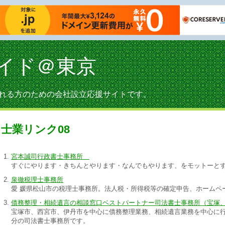
イド＠東京
れる方のための会社設立応援サイトです。
士業リンク08
宮本誠司行政書士事務所
すぐにやります・きちんとやります・なんでもやります、をモットーと
泉徹税理士事務所
愛 媛県松山市の税理士事務所。法人税・所得税等の確定申告、ホームペ
債務整理・相続遺言の相談窓口ベストパートナー司法書士事務所（宝塚
宝塚市、西宮市、伊丹市を中心に債務整理業務、相続遺言業務を中心に行
分の司法書士事務所です。