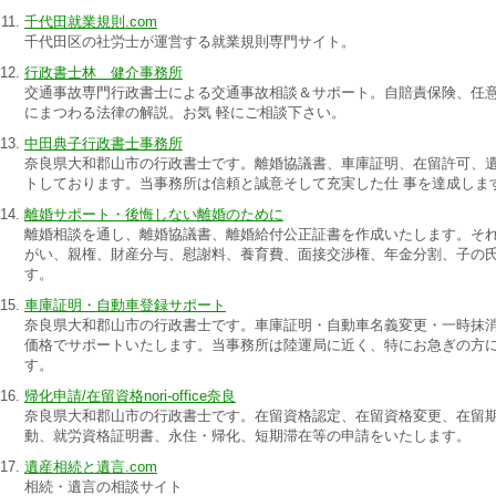
千代田就業規則.com
千代田区の社労士が運営する就業規則専門サイト。
行政書士林 健介事務所
交通事故専門行政書士による交通事故相談＆サポート。自賠責保険、任
にまつわる法律の解説。お気 軽にご相談下さい。
中田典子行政書士事務所
奈良県大和郡山市の行政書士です。離婚協議書、車庫証明、在留許可、
トしております。当事務所は信頼と誠意そして充実した仕 事を達成しま
離婚サポート・後悔しない離婚のために
離婚相談を通し、離婚協議書、離婚給付公正証書を作成いたします。そ
がい、親権、財産分与、慰謝料、養育費、面接交渉権、年金分割、子の
す。
車庫証明・自動車登録サポート
奈良県大和郡山市の行政書士です。車庫証明・自動車名義変更・一時抹
価格でサポートいたします。当事務所は陸運局に近く、特にお急ぎの方
す。
帰化申請/在留資格nori-office奈良
奈良県大和郡山市の行政書士です。在留資格認定、在留資格変更、在留
動、就労資格証明書、永住・帰化、短期滞在等の申請をいたします。
遺産相続と遺言.com
相続・遺言の相談サイト