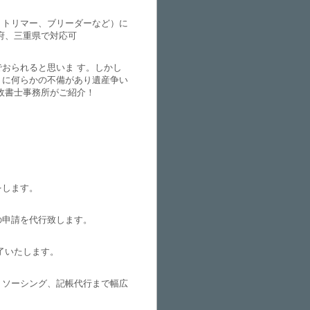
、トリマー、ブリーダーなど）に
府、三重県で対応可
おられると思いま す。しかし
くに何らかの不備があり遺産争い
政書士事務所がご紹介！
をします。
の申請を代行致します。
了いたします。
トソーシング、記帳代行まで幅広