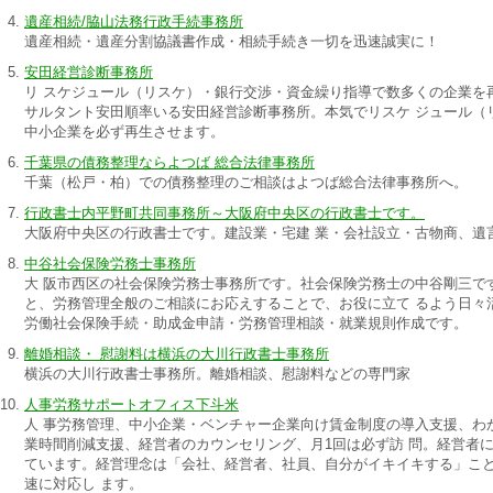
遺産相続/脇山法務行政手続事務所
遺産相続・遺産分割協議書作成・相続手続き一切を迅速誠実に！
安田経営診断事務所
リ スケジュール（リスケ）・銀行交渉・資金繰り指導で数多くの企業を
サルタント安田順率いる安田経営診断事務所。本気でリスケ ジュール（
中小企業を必ず再生させます。
千葉県の債務整理ならよつば 総合法律事務所
千葉（松戸・柏）での債務整理のご相談はよつば総合法律事務所へ。
行政書士内平野町共同事務所～大阪府中央区の行政書士です。
大阪府中央区の行政書士です。建設業・宅建 業・会社設立・古物商、遺
中谷社会保険労務士事務所
大 阪市西区の社会保険労務士事務所です。社会保険労務士の中谷剛三で
と、労務管理全般のご相談にお応えすることで、お役に立て るよう日々
労働社会保険手続・助成金申請・労務管理相談・就業規則作成です。
離婚相談・ 慰謝料は横浜の大川行政書士事務所
横浜の大川行政書士事務所。離婚相談、慰謝料などの専門家
人事労務サポートオフィス下斗米
人 事労務管理、中小企業・ベンチャー企業向け賃金制度の導入支援、わ
業時間削減支援、経営者のカウンセリング、月1回は必ず訪 問。経営者
ています。経営理念は「会社、経営者、社員、自分がイキイキする」こ
速に対応し ます。