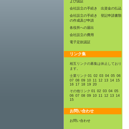
よび認証
会社設立の手続き 出資金の払込
会社設立の手続き 登記申請書類
の作成及び申請
各役所への届出
会社設立の費用
電子定款認証
リンク集
相互リンクの募集は休止しており
ます。
士業リンク
01
02
03
04
05
06
07
08
09
10
11
12
13
14
15
16
17
18
19
20
その他リンク
01
02
03
04
05
06
07
08
09
10
11
12
13
14
15
お問い合わせ
お問い合わせ